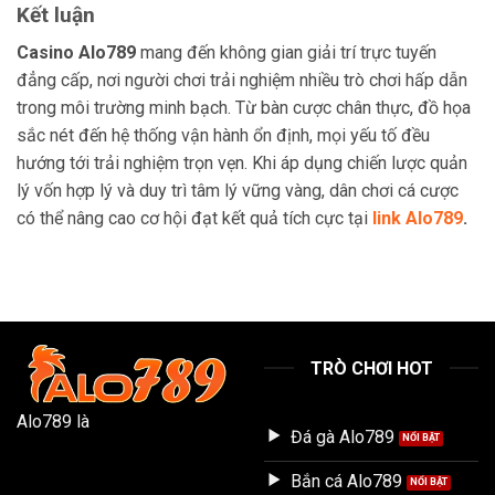
Kết luận
Casino Alo789
mang đến không gian giải trí trực tuyến
đẳng cấp, nơi người chơi trải nghiệm nhiều trò chơi hấp dẫn
trong môi trường minh bạch. Từ bàn cược chân thực, đồ họa
sắc nét đến hệ thống vận hành ổn định, mọi yếu tố đều
hướng tới trải nghiệm trọn vẹn. Khi áp dụng chiến lược quản
lý vốn hợp lý và duy trì tâm lý vững vàng, dân chơi cá cược
có thể nâng cao cơ hội đạt kết quả tích cực tại
link Alo789
.
TRÒ CHƠI HOT
Alo789 là
Đá gà Alo789
Bắn cá Alo789