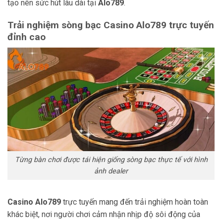
tạo nên sức hút lâu dài tại
Alo789
.
Trải nghiệm sòng bạc Casino Alo789 trực tuyến
đỉnh cao
Từng bàn chơi được tái hiện giống sòng bạc thực tế với hình
ảnh dealer
Casino Alo789
trực tuyến mang đến trải nghiệm hoàn toàn
khác biệt, nơi người chơi cảm nhận nhịp độ sôi động của