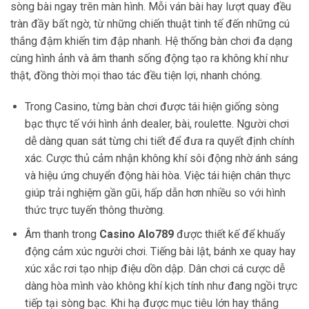
sòng bài ngay trên màn hình. Mỗi ván bài hay lượt quay đều
tràn đầy bất ngờ, từ những chiến thuật tinh tế đến những cú
thắng đậm khiến tim đập nhanh. Hệ thống bàn chơi đa dạng
cùng hình ảnh và âm thanh sống động tạo ra không khí như
thật, đồng thời mọi thao tác đều tiện lợi, nhanh chóng.
Trong Casino, từng bàn chơi được tái hiện giống sòng
bạc thực tế với hình ảnh dealer, bài, roulette. Người chơi
dễ dàng quan sát từng chi tiết để đưa ra quyết định chính
xác. Cược thủ cảm nhận không khí sôi động nhờ ánh sáng
và hiệu ứng chuyển động hài hòa. Việc tái hiện chân thực
giúp trải nghiệm gần gũi, hấp dẫn hơn nhiều so với hình
thức trực tuyến thông thường.
Âm thanh trong
Casino Alo789
được thiết kế để khuấy
động cảm xúc người chơi. Tiếng bài lật, bánh xe quay hay
xúc xắc rơi tạo nhịp điệu dồn dập. Dân chơi cá cược dễ
dàng hòa mình vào không khí kịch tính như đang ngồi trực
tiếp tại sòng bạc. Khi hạ được mục tiêu lớn hay thắng