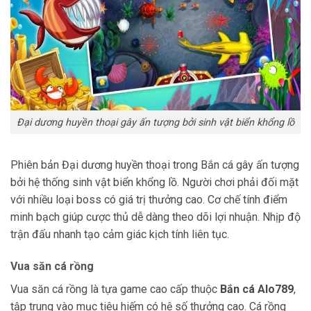
Đại dương huyền thoại gây ấn tượng bởi sinh vật biển khổng lồ
Phiên bản Đại dương huyền thoại trong Bắn cá gây ấn tượng
bởi hệ thống sinh vật biển khổng lồ. Người chơi phải đối mặt
với nhiều loại boss có giá trị thưởng cao. Cơ chế tính điểm
minh bạch giúp cược thủ dễ dàng theo dõi lợi nhuận. Nhịp độ
trận đấu nhanh tạo cảm giác kịch tính liên tục.
Vua săn cá rồng
Vua săn cá rồng là tựa game cao cấp thuộc
Bắn cá Alo789
,
tập trung vào mục tiêu hiếm có hệ số thưởng cao. Cá rồng