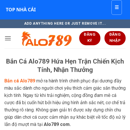
☰
TOP NHÀ CÁI
Bỏ
ADD ANYTHING HERE OR JUST REMOVE IT...
qua
ĐĂNG
ĐĂNG
nội
KÝ
NHẬP
dung
Bắn Cá Alo789 Hứa Hẹn Trận Chiến Kịch
Tính, Nhận Thưởng
Bắn cá Alo789
mở ra hành trình chinh phục đại dương đầy
màu sắc dành cho người chơi yêu thích cảm giác săn thưởng
kịch tính. Ngay từ khi trải nghiệm, cộng đồng đam mê cá
cược đã bị cuốn hút bởi hiệu ứng hình ảnh sắc nét, cơ chế trả
thưởng rõ ràng. Không gian giải trí được xây dựng chỉn chu
giúp dân chơi cá cược cảm nhận sự khác biệt về tốc độ xử lý
lẫn độ mượt mà tại
Alo789 com.