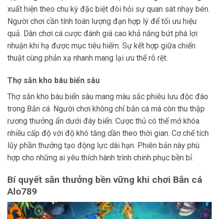
xuất hiện theo chu kỳ đặc biệt đòi hỏi sự quan sát nhạy bén.
Người chơi cần tính toán lượng đạn hợp lý để tối ưu hiệu
quả. Dân chơi cá cược đánh giá cao khả năng bứt phá lợi
nhuận khi hạ được mục tiêu hiếm. Sự kết hợp giữa chiến
thuật cùng phản xạ nhanh mang lại ưu thế rõ rệt.
Thợ săn kho báu biển sâu
Thợ săn kho báu biển sâu mang màu sắc phiêu lưu độc đáo
trong Bắn cá. Người chơi không chỉ bắn cá mà còn thu thập
rương thưởng ẩn dưới đáy biển. Cược thủ có thể mở khóa
nhiều cấp độ với độ khó tăng dần theo thời gian. Cơ chế tích
lũy phần thưởng tạo động lực dài hạn. Phiên bản này phù
hợp cho những ai yêu thích hành trình chinh phục bền bỉ.
Bí quyết săn thưởng bền vững khi chơi Bắn cá
Alo789